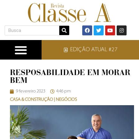
EDIÇÃO ATUAL #27
RESPOSABILIDADE EM MORAR
BEM
9 fevereiro 2023
4:46 pm
CASA & CONSTRUÇÃO
|
NEGÓCIOS